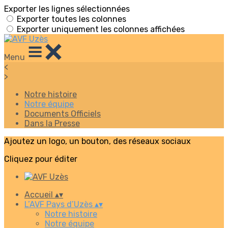
Exporter les lignes sélectionnées
Exporter toutes les colonnes
Exporter uniquement les colonnes affichées
Menu
<
>
Notre histoire
Notre équipe
Documents Officiels
Dans la Presse
Ajoutez un logo, un bouton, des réseaux sociaux
Cliquez pour éditer
Accueil
▴
▾
L’AVF Pays d’Uzès
▴
▾
Notre histoire
Notre équipe