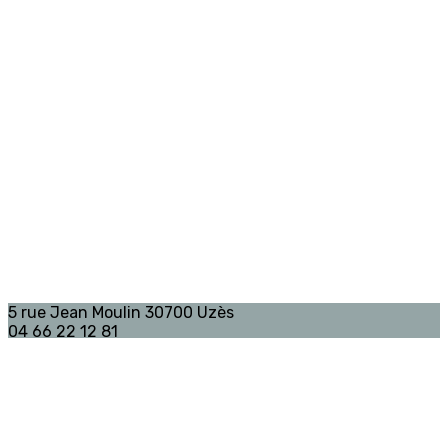
5 rue Jean Moulin 30700 Uzès
04 66 22 12 81
Contactez-nous
avfpaysduzes@gmail.com
Je m'abonne à la newsletter