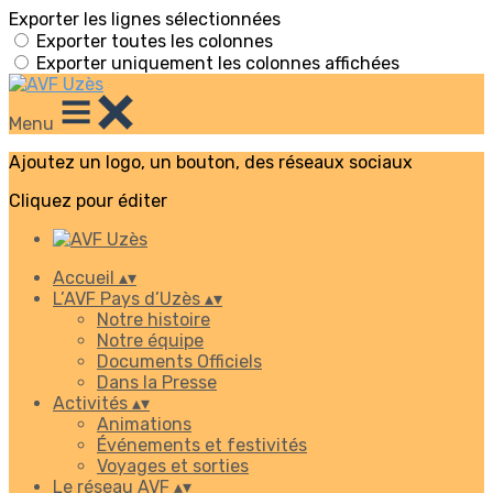
Exporter les lignes sélectionnées
Exporter toutes les colonnes
Exporter uniquement les colonnes affichées
Menu
Ajoutez un logo, un bouton, des réseaux sociaux
Cliquez pour éditer
Accueil
▴
▾
L’AVF Pays d’Uzès
▴
▾
Notre histoire
Notre équipe
Documents Officiels
Dans la Presse
Activités
▴
▾
Animations
Événements et festivités
Voyages et sorties
Le réseau AVF
▴
▾