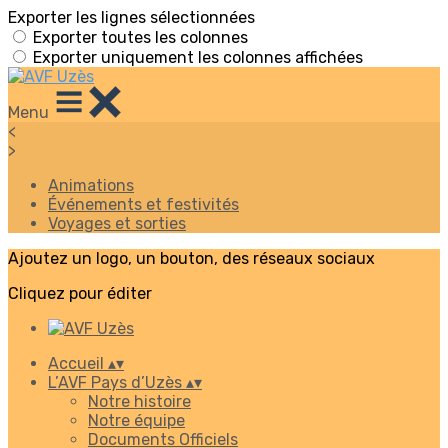
Exporter les lignes sélectionnées
Exporter toutes les colonnes
Exporter uniquement les colonnes affichées
Menu
<
>
Animations
Événements et festivités
Voyages et sorties
Ajoutez un logo, un bouton, des réseaux sociaux
Cliquez pour éditer
Accueil
▴
▾
L’AVF Pays d’Uzès
▴
▾
Notre histoire
Notre équipe
Documents Officiels